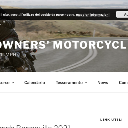
Ac
il sito, accetti l'utilizzo dei cookie da parte nostra.
maggiori informazioni
OWNERS' MOTORCYCL
TRIUMPH
sorse
Calendario
Tesseramento
News
Com
LINK UTILI