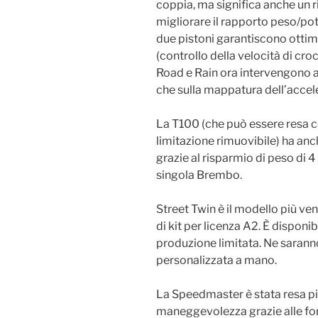
coppia, ma significa anche un 
migliorare il rapporto peso/po
due pistoni garantiscono ottime 
(controllo della velocità di croc
Road e Rain ora intervengono an
che sulla mappatura dell’accel
La T100 (che può essere resa c
limitazione rimuovibile) ha anc
grazie al risparmio di peso di 
singola Brembo.
Street Twin è il modello più v
di kit per licenza A2. È dispon
produzione limitata. Ne sarann
personalizzata a mano.
La Speedmaster è stata resa più
maneggevolezza grazie alle fo