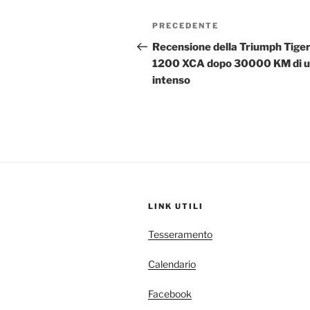
Navigazione
Articolo
PRECEDENTE
articoli
precedente:
Recensione della Triumph Tige
1200 XCA dopo 30000 KM di 
intenso
LINK UTILI
Tesseramento
Calendario
Facebook