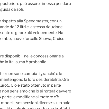
 posteriore può essere rimossa per dare
guida da soli.
 rispetto alla Speedmaster, con un
nde da 12 litri e la stessa riduzione
nsente di girare più velocemente. Ha
rembo, nuove forcelle Showa, Cruise
re disponibili nelle concessionarie a
e in Italia, ma è probabile.
stile non sono cambiati granchè e le
o mantengono la loro desiderabilità. Ora
ro5. Ciò è stato ottenuto in parte
ma non pensiamo che lo si noterà davvero
A parte le modifiche al motore c’è il
i modelli, sospensioni diverse su un paio
 novità rivoluzionarie, certo, ma in effetti