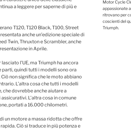
Motor Cycle Clu
ntinua a leggere per saperne di più e
appassionate al
ritrovano per co
coscienti del q
 erano T120, T120 Black, T100, Street
Triumph.
resentata anche un’edizione speciale di
eed Twin, Thruxton e Scrambler, anche
resentazione in Aprile.
r lasciato l’UE, ma Triumph ha ancora
parti, quindi tutti i modelli sono ora
 Ciò non significa che le moto abbiano
trario. L’altra cosa che tutti i modelli
, che dovrebbe anche aiutare a
 assicurativi. L’altra cosa in comune
one, portati a 16.000 chilometri.
 di un motore a massa ridotta che offre
rapida. Ciò si traduce in più potenza e