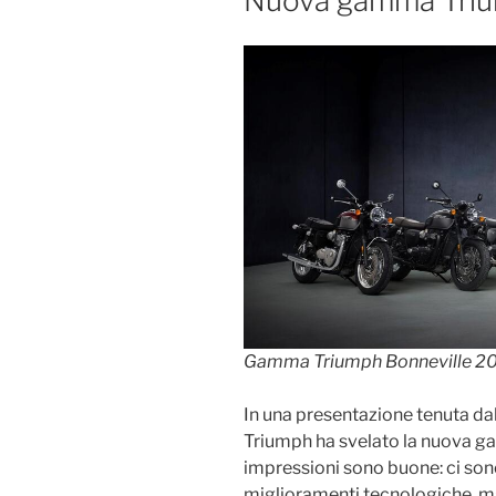
Nuova gamma Triu
Gamma Triumph Bonneville 2
In una presentazione tenuta da
Triumph ha svelato la nuova g
impressioni sono buone: ci sono 
miglioramenti tecnologiche, ma 