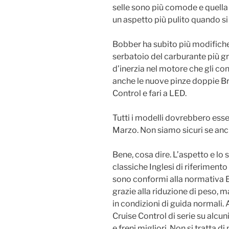
selle sono più comode e quella
un aspetto più pulito quando si 
Bobber ha subito più modifiche
serbatoio del carburante più gra
d’inerzia nel motore che gli co
anche le nuove pinze doppie B
Control e fari a LED.
Tutti i modelli dovrebbero esse
Marzo. Non siamo sicuri se anch
Bene, cosa dire. L’aspetto e lo 
classiche Inglesi di riferiment
sono conformi alla normativa Eu
grazie alla riduzione di peso, 
in condizioni di guida normali. 
Cruise Control di serie su alcun
e freni migliori. Non si tratta di