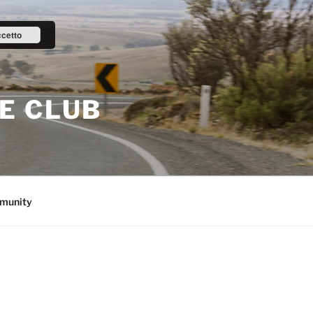
cetto
E CLUB
munity