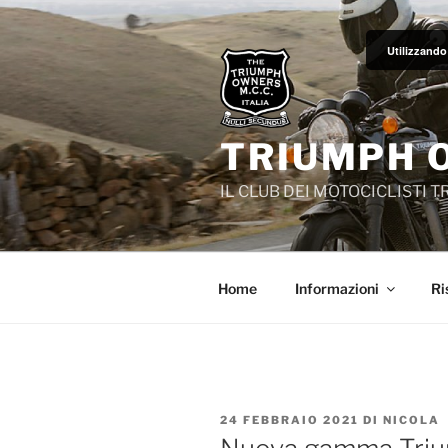
Salta
al
Utilizzando 
contenuto
TRIUMPH 
IL CLUB DEI MOTOCICLISTI 
Home
Informazioni
Ri
PUBBLICATO
24 FEBBRAIO 2021
DI
NICOLA
IL