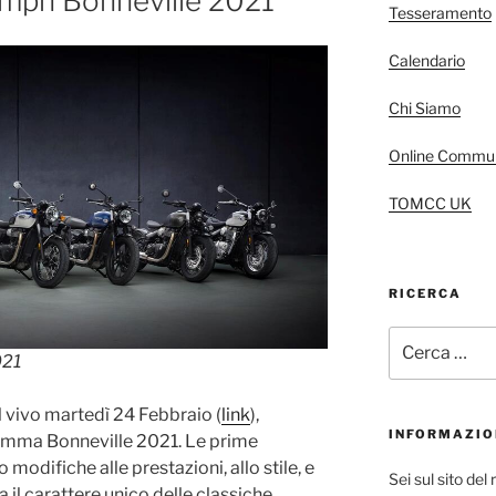
mph Bonneville 2021
Tesseramento
Calendario
Chi Siamo
Online Commun
TOMCC UK
RICERCA
Cerca:
021
l vivo martedì 24 Febbraio (
link
),
INFORMAZIO
amma Bonneville 2021. Le prime
modifiche alle prestazioni, allo stile, e
Sei sul sito de
il carattere unico delle classiche