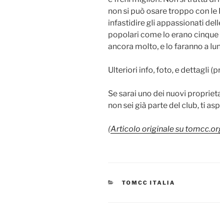
non si può osare troppo con le 
infastidire gli appassionati del
popolari come lo erano cinque 
ancora molto, e lo faranno a lu
Ulteriori info, foto, e dettagli (
Se sarai uno dei nuovi propriet
non sei già parte del club, ti a
(
Articolo originale su tomcc.or
CATEGORIE
TOMCC ITALIA