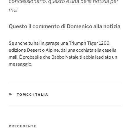
concessionario, questo è una bella notizia per
me!
Questo il commento di Domenico alla notizia
Se anche tu hai in garage una Triumph Tiger 1200,
edizione Desert o Alpine, dai una occhiata alla casella
mail. È probabile che Babbo Natale ti abbia lasciato un
messaggio.
CATEGORIE
TOMCC ITALIA
Navigazione
Articolo
PRECEDENTE