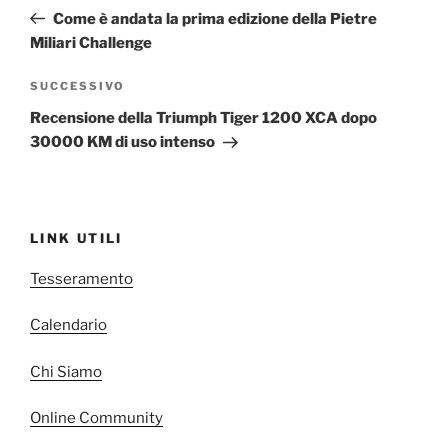
articoli
precedente:
Come è andata la prima edizione della Pietre
Miliari Challenge
Articolo
SUCCESSIVO
successivo
Recensione della Triumph Tiger 1200 XCA dopo
30000 KM di uso intenso
LINK UTILI
Tesseramento
Calendario
Chi Siamo
Online Community