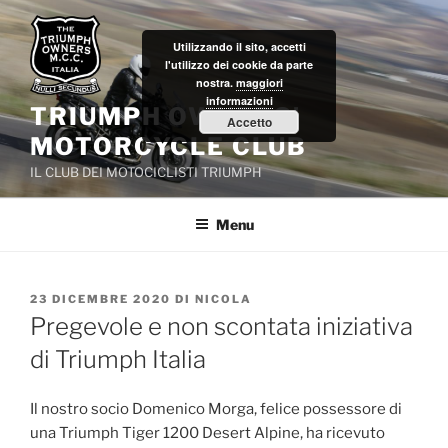
Salta
al
Utilizzando il sito, accetti
contenuto
l'utilizzo dei cookie da parte
nostra.
maggiori
informazioni
TRIUMPH OWNERS'
Accetto
MOTORCYCLE CLUB
IL CLUB DEI MOTOCICLISTI TRIUMPH
Menu
PUBBLICATO
23 DICEMBRE 2020
DI
NICOLA
IL
Pregevole e non scontata iniziativa
di Triumph Italia
Il nostro socio Domenico Morga, felice possessore di
una Triumph Tiger 1200 Desert Alpine, ha ricevuto