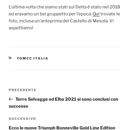
L’ultima volta che siamo stati sul Delta è stato nel 2018
ed eravamo un bel gruppetto per l’epoca.
Qui
trovate le
foto, inclusa un’anteprima del Castello di Mesola. Vi
aspettiamo!
CATEGORIE
TOMCC ITALIA
Navigazione
Articolo
PRECEDENTE
articoli
precedente:
Terre Selvagge ed Elba 2021 si sono conclusi con
successo
Articolo
SUCCESSIVO
successivo
Ecco le nuove Triumph Bonneville Gold Line Edition