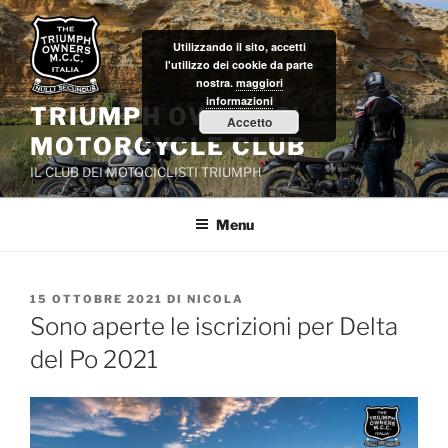
Salta
al
Utilizzando il sito, accetti
contenuto
l'utilizzo dei cookie da parte
nostra.
maggiori
informazioni
TRIUMPH OWNERS'
Accetto
MOTORCYCLE CLUB
IL CLUB DEI MOTOCICLISTI TRIUMPH
Menu
PUBBLICATO
15 OTTOBRE 2021
DI
NICOLA
IL
Sono aperte le iscrizioni per Delta
del Po 2021